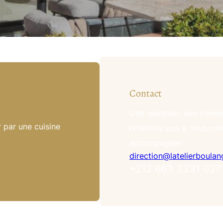
Contact
Une question, une comm
 par une cuisine
N’hésitez pas à nous con
accompagner.
direction@latelierboula
+212 663 3331 027