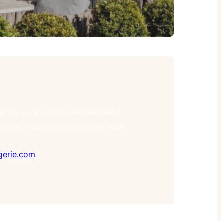
ande ou un projet d’événement ?
tacter, nous serons ravis de vous
ngerie.com