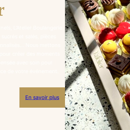
r
els, L’Atelier Boulangerie
 sucrés et salés, pièces
sonnalisés… Nous mettons
s pour créer des moments
pensée avec soin pour
ance de votre événement.
En savoir plus