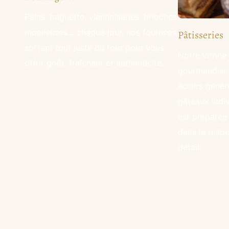
Pains, baguette, viennoiseries, brioches
moelleuses… chaque jour, nos fournées
Pâtisseries
sortent tout juste du four pour vous
Notre vitrine
offrir goût, fraîcheur et authenticité.
gourmandises
éclairs génér
gâteaux indi
est préparée 
dans le respe
détail.