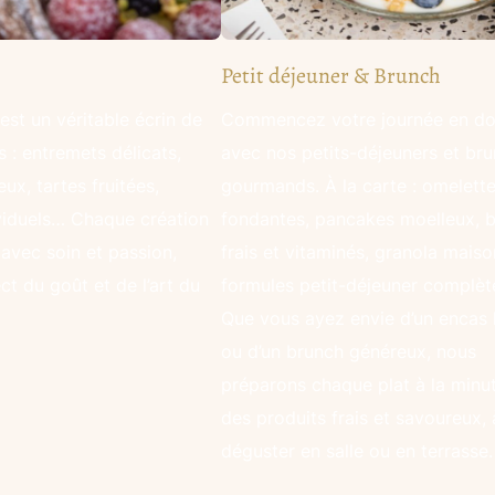
Petit déjeuner & Brunch
 est un véritable écrin de
Commencez votre journée en d
 : entremets délicats,
avec nos petits-déjeuners et br
eux, tartes fruitées,
gourmands. À la carte : omelett
viduels… Chaque création
fondantes, pancakes moelleux, 
avec soin et passion,
frais et vitaminés, granola maiso
ct du goût et de l’art du
formules petit-déjeuner complèt
Que vous ayez envie d’un encas 
ou d’un brunch généreux, nous
préparons chaque plat à la minu
des produits frais et savoureux, 
déguster en salle ou en terrasse.