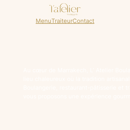
Menu
Traiteur
Contact
Au cœur de Marrakech, L’ Atelier Boula
lieu chaleureux où la tradition artisanal
Boulangerie, restaurant-pâtisserie et 
vous proposons une expérience gourma