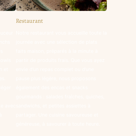
Restaurant
ouceur
Notre restaurant vous accueille toute la
unchs
journée avec une sélection de plats
es
faits maison, préparés à la minute à
bowls
partir de produits frais. Que vous ayez
n et
envie d’un repas complet ou d’une
es.
pause plus légère, nous proposons
léger
également des encas et snacks
gourmands : salades fraîches, quiches,
te avec
sandwichs, et petites assiettes à
à
partager. Une cuisine savoureuse et
généreuse, à savourer à toute heure.